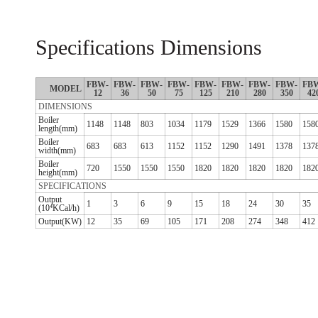
Specifications Dimensions
FBW-
FBW-
FBW-
FBW-
FBW-
FBW-
FBW-
FBW-
FB
MODEL
12
36
50
75
125
210
280
350
42
DIMENSIONS
Boiler
1148
1148
803
1034
1179
1529
1366
1580
158
length(mm)
Boiler
683
683
613
1152
1152
1290
1491
1378
137
width(mm)
Boiler
720
1550
1550
1550
1820
1820
1820
1820
182
height(mm)
SPECIFICATIONS
Output
1
3
6
9
15
18
24
30
35
(10⁴KCal/h)
Output(KW)
12
35
69
105
171
208
274
348
412